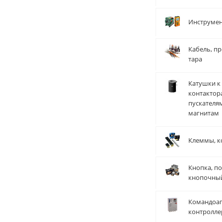
Инструме
Кабель, пр
тара
Катушки к
контактор
пускателя
магнитам
Клеммы, к
Кнопка, по
кнопочны
Командоап
контролле