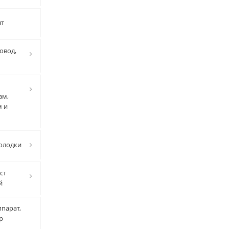
нт
овод,
ам,
м и
олодки
ст
й
парат,
р