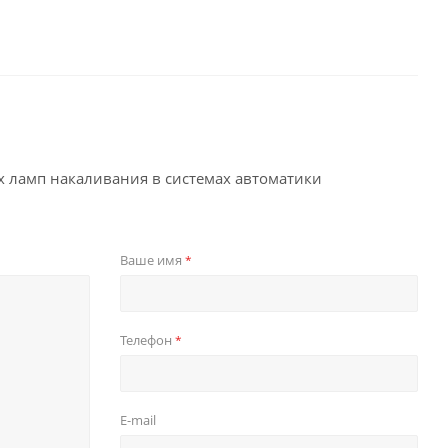
 ламп накаливания в системах автоматики
Ваше имя
*
Телефон
*
E-mail