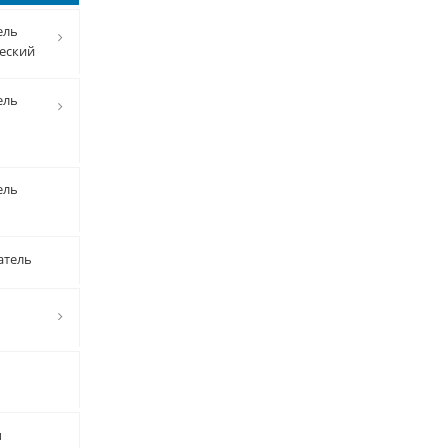
ель
еский
ель
ель
атель
ы