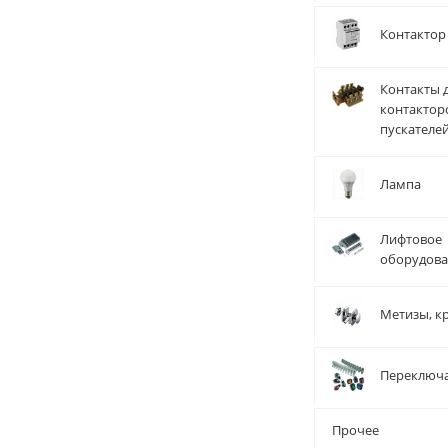
Контактор
Контакты 
контактор
пускателе
Лампа
Лифтовое
оборудов
Метизы, к
Переключ
Прочее