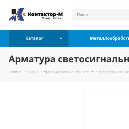
Каталог
Металлообработ
Арматура светосигнальна
Главная
-
Каталог
-
Арматура светосигнальная
-
Арматура светос