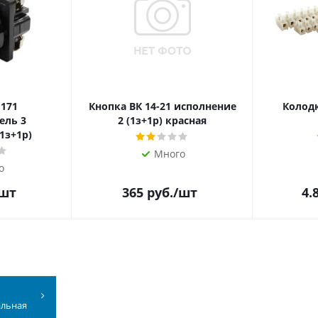
 171
Кнопка ВК 14-21 исполнение
Колодк
ель 3
2 (1з+1р) красная
1з+1р)
Много
о
/шт
365
руб.
/шт
4.
альная