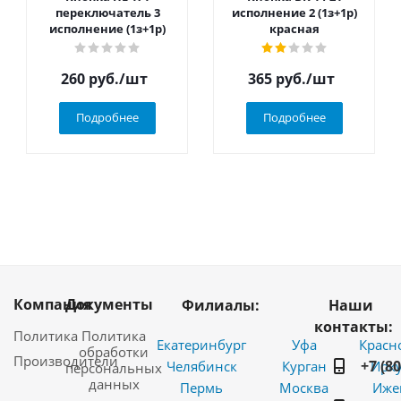
переключатель 3
исполнение 2 (1з+1р)
исполнение (1з+1р)
красная
260
руб.
/шт
365
руб.
/шт
Подробнее
Подробнее
Компания
Документы
Филиалы:
Наши
контакты:
Политика
Политика
Екатеринбург
Уфа
Красн
обработки
Производители
+7 (8
Челябинск
Курган
Ирку
персональных
данных
Пермь
Москва
Иже