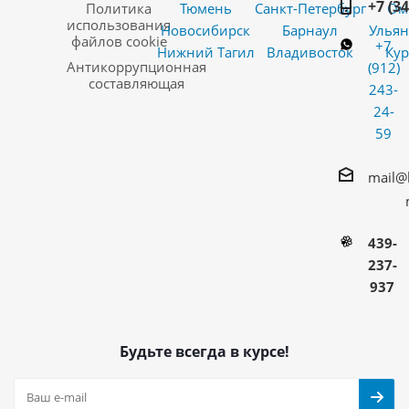
+7 (3
Политика
Тюмень
Санкт-Петербург
Ом
использования
Новосибирск
Барнаул
Ульян
файлов cookie
+7
Нижний Тагил
Владивосток
Кур
Антикоррупционная
(912)
составляющая
243-
24-
59
mail@
439-
237-
937
Будьте всегда в курсе!