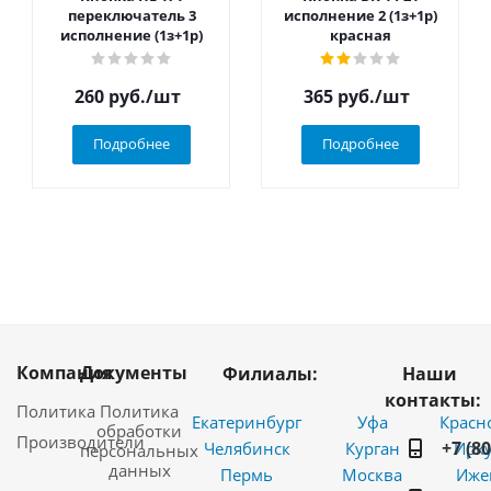
переключатель 3
исполнение 2 (1з+1р)
исполнение (1з+1р)
красная
260
руб.
/шт
365
руб.
/шт
Подробнее
Подробнее
Компания
Документы
Филиалы:
Наши
контакты:
Политика
Политика
Екатеринбург
Уфа
Красн
обработки
Производители
+7 (8
Челябинск
Курган
Ирку
персональных
данных
Пермь
Москва
Иже