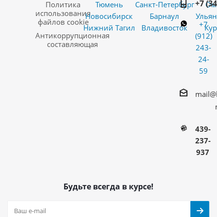
+7 (3
Политика
Тюмень
Санкт-Петербург
Ом
использования
Новосибирск
Барнаул
Ульян
файлов cookie
+7
Нижний Тагил
Владивосток
Кур
Антикоррупционная
(912)
составляющая
243-
24-
59
mail@
439-
237-
937
Будьте всегда в курсе!