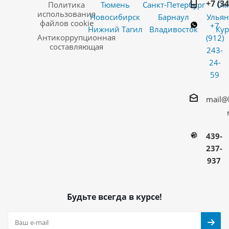
+7 (3
Политика
Тюмень
Санкт-Петербург
Ом
использования
Новосибирск
Барнаул
Ульян
файлов cookie
+7
Нижний Тагил
Владивосток
Кур
Антикоррупционная
(912)
составляющая
243-
24-
59
mail@
439-
237-
937
Будьте всегда в курсе!