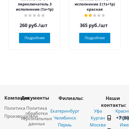
переключатель 3
исполнение 2 (1з+1р)
исполнение (1з+1р)
красная
260
руб.
/шт
365
руб.
/шт
Подробнее
Подробнее
Компания
Документы
Филиалы:
Наши
контакты:
Политика
Политика
Екатеринбург
Уфа
Красн
обработки
Производители
+7 (8
Челябинск
Курган
Ирку
персональных
данных
Пермь
Москва
Иже