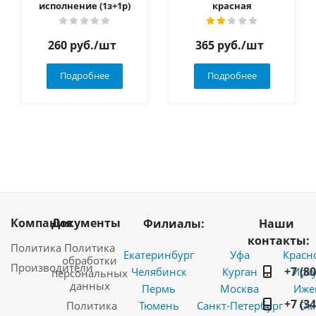
исполнение (1з+1р)
красная
260
руб.
/шт
365
руб.
/шт
Подробнее
Подробнее
Компания
Документы
Филиалы:
Наши
контакты:
Политика
Политика
Екатеринбург
Уфа
Красн
обработки
Производители
+7 (8
Челябинск
Курган
Ирку
персональных
данных
Пермь
Москва
Иже
+7 (3
Политика
Тюмень
Санкт-Петербург
Ом