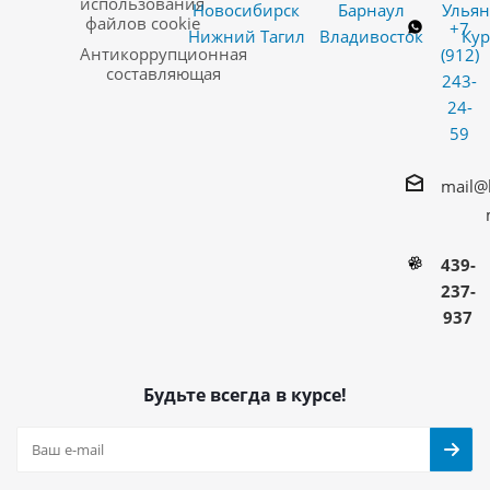
использования
Новосибирск
Барнаул
Ульян
файлов cookie
+7
Нижний Тагил
Владивосток
Кур
Антикоррупционная
(912)
составляющая
243-
24-
59
mail@
439-
237-
937
Будьте всегда в курсе!