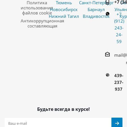
+7 (3
Политика
Тюмень
Санкт-Петербург
Ом
использования
Новосибирск
Барнаул
Ульян
файлов cookie
+7
Нижний Тагил
Владивосток
Кур
Антикоррупционная
(912)
составляющая
243-
24-
59
mail@
439-
237-
937
Будьте всегда в курсе!