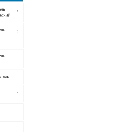
ель
еский
ель
ель
атель
ы