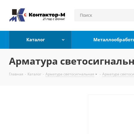
Каталог
Металлообработ
Арматура светосигнальна
Главная
-
Каталог
-
Арматура светосигнальная
-
Арматура светос