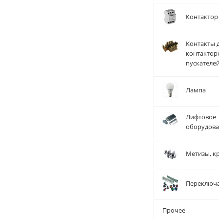
Контактор
Контакты 
контактор
пускателе
Лампа
Лифтовое
оборудов
Метизы, к
Переключ
Прочее