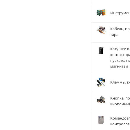
Инструме
Кабель, пр
тара
Катушки к
контактор
пускателя
магнитам
Клеммы, к
Кнопка, по
кнопочны
Командоап
контролле