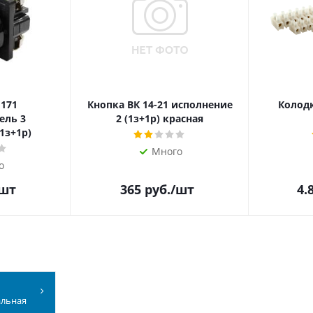
 171
Кнопка ВК 14-21 исполнение
Колодк
ель 3
2 (1з+1р) красная
1з+1р)
Много
о
/шт
365
руб.
/шт
4.
альная