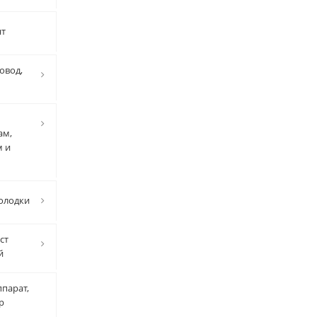
нт
овод,
ам,
м и
олодки
ст
й
парат,
р