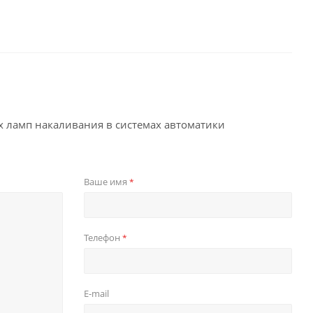
 ламп накаливания в системах автоматики
Ваше имя
*
Телефон
*
E-mail