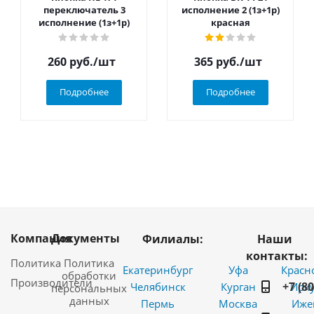
переключатель 3
исполнение 2 (1з+1р)
исполнение (1з+1р)
красная
260
руб.
/шт
365
руб.
/шт
Подробнее
Подробнее
Компания
Документы
Филиалы:
Наши
контакты:
Политика
Политика
Екатеринбург
Уфа
Красн
обработки
Производители
+7 (8
Челябинск
Курган
Ирку
персональных
данных
Пермь
Москва
Иже