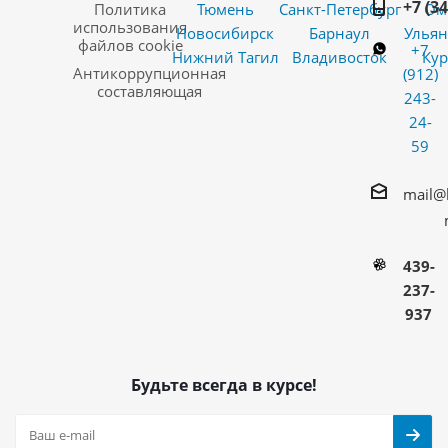
+7 (3
Политика
Тюмень
Санкт-Петербург
Ом
использования
Новосибирск
Барнаул
Ульян
файлов cookie
+7
Нижний Тагил
Владивосток
Кур
Антикоррупционная
(912)
составляющая
243-
24-
59
mail@
439-
237-
937
Будьте всегда в курсе!