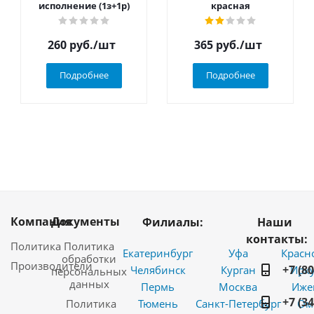
исполнение (1з+1р)
красная
260
руб.
/шт
365
руб.
/шт
Подробнее
Подробнее
Компания
Документы
Филиалы:
Наши
контакты:
Политика
Политика
Екатеринбург
Уфа
Красн
обработки
Производители
+7 (8
Челябинск
Курган
Ирку
персональных
данных
Пермь
Москва
Иже
+7 (3
Политика
Тюмень
Санкт-Петербург
Ом