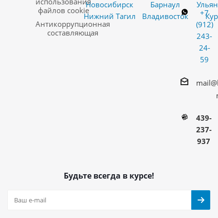
использования
Новосибирск
Барнаул
Ульян
файлов cookie
+7
Нижний Тагил
Владивосток
Кур
Антикоррупционная
(912)
составляющая
243-
24-
59
mail@
439-
237-
937
Будьте всегда в курсе!