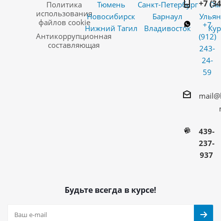
+7 (3
Политика
Тюмень
Санкт-Петербург
Ом
использования
Новосибирск
Барнаул
Ульян
файлов cookie
+7
Нижний Тагил
Владивосток
Кур
Антикоррупционная
(912)
составляющая
243-
24-
59
mail@
439-
237-
937
Будьте всегда в курсе!