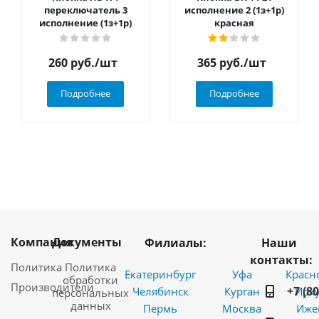
переключатель 3
исполнение 2 (1з+1р)
исполнение (1з+1р)
красная
260
руб.
/шт
365
руб.
/шт
Подробнее
Подробнее
Компания
Документы
Филиалы:
Наши
контакты:
Политика
Политика
Екатеринбург
Уфа
Красн
обработки
Производители
+7 (8
Челябинск
Курган
Ирку
персональных
данных
Пермь
Москва
Иже