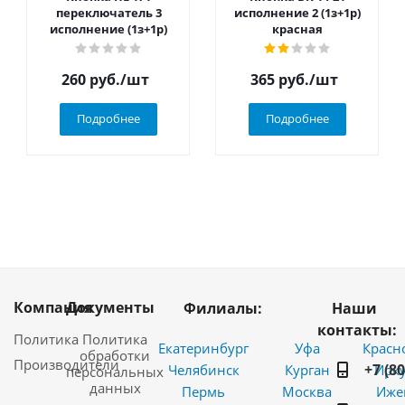
переключатель 3
исполнение 2 (1з+1р)
исполнение (1з+1р)
красная
260
руб.
/шт
365
руб.
/шт
Подробнее
Подробнее
Компания
Документы
Филиалы:
Наши
контакты:
Политика
Политика
Екатеринбург
Уфа
Красн
обработки
Производители
+7 (8
Челябинск
Курган
Ирку
персональных
данных
Пермь
Москва
Иже