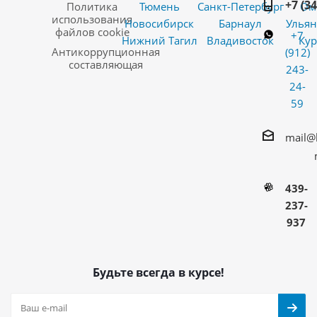
+7 (3
Политика
Тюмень
Санкт-Петербург
Ом
использования
Новосибирск
Барнаул
Ульян
файлов cookie
+7
Нижний Тагил
Владивосток
Кур
Антикоррупционная
(912)
составляющая
243-
24-
59
mail@
439-
237-
937
Будьте всегда в курсе!