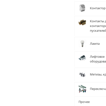
Контактор
Контакты 
контактор
пускателе
Лампа
Лифтовое
оборудов
Метизы, к
Переключ
Прочее