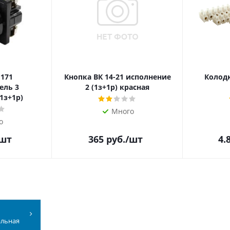
 171
Кнопка ВК 14-21 исполнение
Колодк
ель 3
2 (1з+1р) красная
1з+1р)
Много
о
/шт
365
руб.
/шт
4.
альная