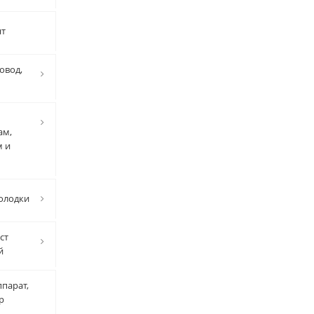
нт
овод,
ам,
м и
олодки
ст
й
парат,
р