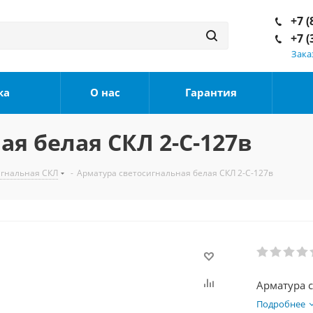
+7 (
+7 (
Зака
ка
О нас
Гарантия
я белая СКЛ 2-С-127в
игнальная СКЛ
-
Арматура светосигнальная белая СКЛ 2-С-127в
Арматура с
Подробнее