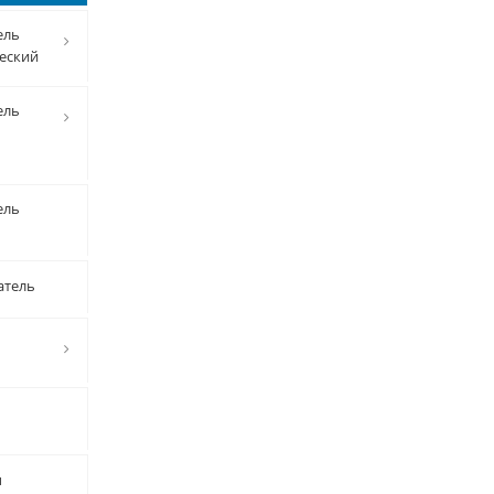
ель
еский
ель
ель
атель
ы