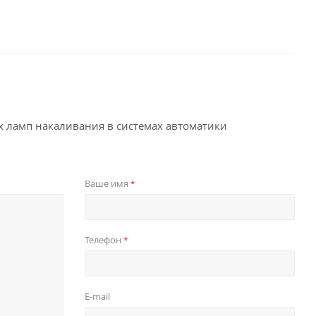
 ламп накаливания в системах автоматики
Ваше имя
*
Телефон
*
E-mail