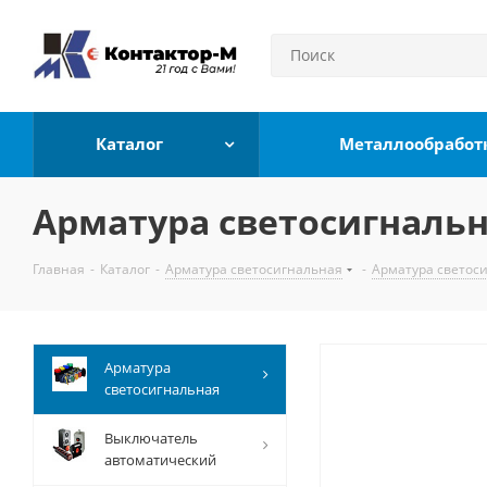
Каталог
Металлообработ
Арматура светосигнальн
Главная
-
Каталог
-
Арматура светосигнальная
-
Арматура светос
Арматура
светосигнальная
Выключатель
автоматический