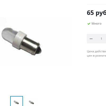
65
руб
Много
Цена действи
цен в рознич