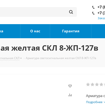
+7 (
+7 (
Зака
ка
О нас
Гарантия
ая желтая СКЛ 8-ЖП-127в
игнальная СКЛ
-
Арматура светосигнальная желтая СКЛ 8-ЖП-127в
Подробнее