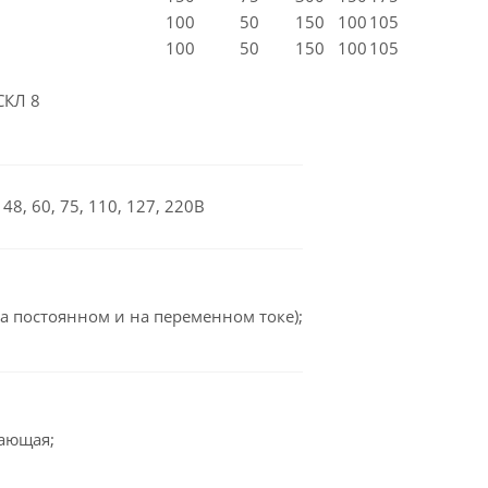
100
50
150
100
105
100
50
150
100
105
СКЛ 8
48, 60, 75, 110, 127, 220В
а постоянном и на переменном токе);
вающая;