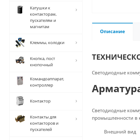
Катушки к
контакторам,
пускателям и
магнитам
Описание
Клеммы, колодки
ТЕХНИЧЕСК
Кнопка, пост
кнопочный
Светодиодные комм
Командоаппарат,
Арматура
контроллер
Контактор
Светодиодные комму
Контакты для
промышленности в 
контакторов и
пускателей
Внешний вид