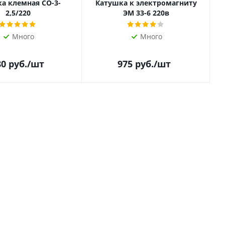
а клемная СО-3-
Катушка к электромагниту
2,5/220
ЭМ 33-6 220в
Много
Много
80
руб.
/шт
975
руб.
/шт