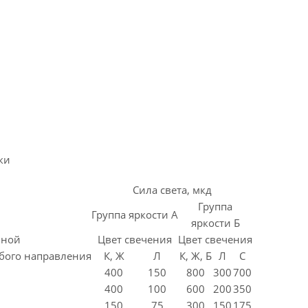
ки
Сила света, мкд
Группа
Группа яркости А
яркости Б
ьной
Цвет свечения
Цвет свечения
бого направления
К, Ж
Л
К, Ж, Б
Л
С
400
150
800
300
700
400
100
600
200
350
150
75
300
150
175