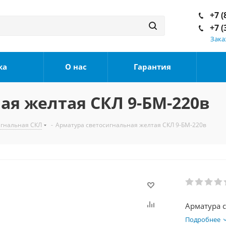
+7 (
+7 (
Зака
ка
О нас
Гарантия
ая желтая СКЛ 9-БМ-220в
игнальная СКЛ
-
Арматура светосигнальная желтая СКЛ 9-БМ-220в
Подробнее