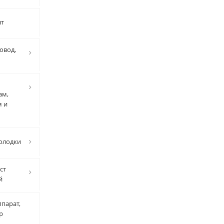
нт
овод,
ам,
м и
олодки
ст
й
парат,
р