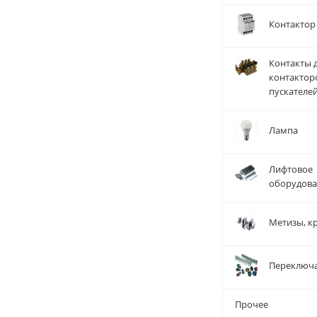
Контактор
Контакты 
контактор
пускателе
Лампа
Лифтовое
оборудов
Метизы, к
Переключ
Прочее