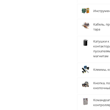
Инструме
Кабель, пр
тара
Катушки к
контактор
пускателя
магнитам
Клеммы, к
Кнопка, по
кнопочны
Командоап
контролле