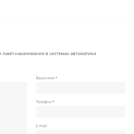
 ламп накаливания в системах автоматики
Ваше имя
*
Телефон
*
E-mail