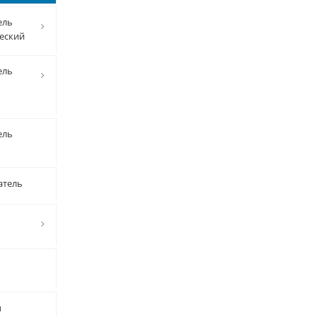
ель
еский
ель
ель
атель
ы