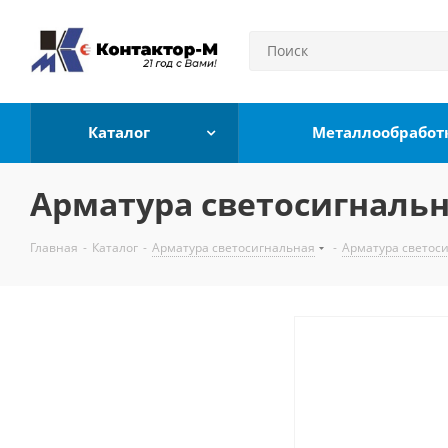
Каталог
Металлообработ
Арматура светосигнальн
Главная
-
Каталог
-
Арматура светосигнальная
-
Арматура светос