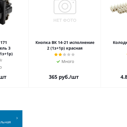
 171
Кнопка ВК 14-21 исполнение
Колодк
ель 3
2 (1з+1р) красная
1з+1р)
Много
о
/шт
365
руб.
/шт
4.
альная