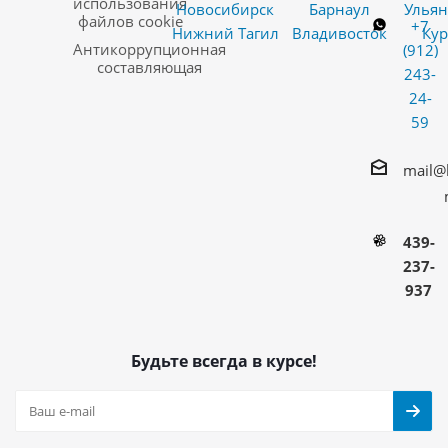
использования
Новосибирск
Барнаул
Ульян
файлов cookie
+7
Нижний Тагил
Владивосток
Кур
Антикоррупционная
(912)
составляющая
243-
24-
59
mail@
439-
237-
937
Будьте всегда в курсе!