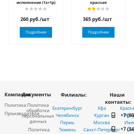
исполнение (1з+1р)
красная
260
руб.
/шт
365
руб.
/шт
Подробнее
Подробнее
Компания
Документы
Филиалы:
Наши
контакты:
Политика
Политика
Екатеринбург
Уфа
Красн
обработки
Производители
+7 (8
Челябинск
Курган
Ирку
персональных
данных
Пермь
Москва
Иже
+7 (3
Политика
Тюмень
Санкт-Петербург
Ом