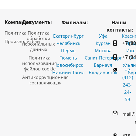
Компания
Документы
Филиалы:
Наши
контакты:
Политика
Политика
Екатеринбург
Уфа
Красн
обработки
Производители
+7 (8
Челябинск
Курган
Ирку
персональных
данных
Пермь
Москва
Иже
+7 (3
Политика
Тюмень
Санкт-Петербург
Ом
использования
Новосибирск
Барнаул
Ульян
файлов cookie
+7
Нижний Тагил
Владивосток
Кур
Антикоррупционная
(912)
составляющая
243-
24-
59
mail@
439-