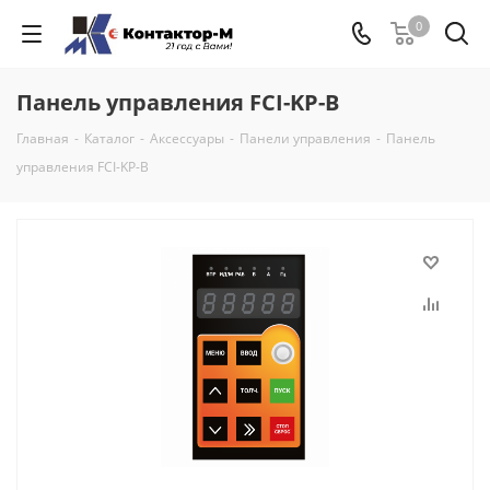
0
Панель управления FCI-KP-B
Главная
-
Каталог
-
Аксессуары
-
Панели управления
-
Панель
управления FCI-KP-B