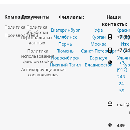
Компания
Документы
Филиалы:
Наши
контакты:
Политика
Политика
Екатеринбург
Уфа
Красн
обработки
Производители
+7 (8
Челябинск
Курган
Ирку
персональных
данных
Пермь
Москва
Иже
+7 (3
Политика
Тюмень
Санкт-Петербург
Ом
использования
Новосибирск
Барнаул
Ульян
файлов cookie
+7
Нижний Тагил
Владивосток
Кур
Антикоррупционная
(912)
составляющая
243-
24-
59
mail@
439-