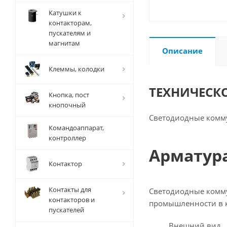
Катушки к
контакторам,
пускателям и
магнитам
Описание
Клеммы, колодки
ТЕХНИЧЕСК
Кнопка, пост
кнопочный
Светодиодные комм
Командоаппарат,
контроллер
Арматура
Контактор
Контакты для
Светодиодные комму
контакторов и
промышленности в 
пускателей
Внешний вид