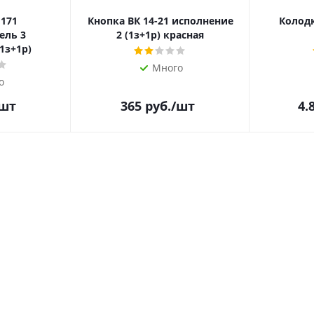
 171
Кнопка ВК 14-21 исполнение
Колодк
ель 3
2 (1з+1р) красная
1з+1р)
Много
о
/шт
365
руб.
/шт
4.