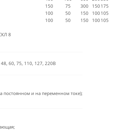
150
75
300
150
175
100
50
150
100
105
100
50
150
100
105
СКЛ 8
48, 60, 75, 110, 127, 220В
а постоянном и на переменном токе);
вающая;