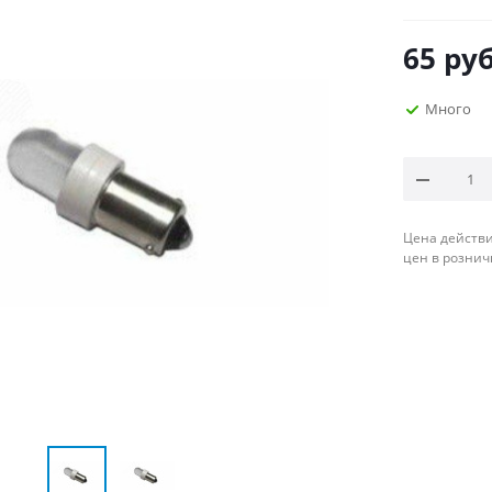
65
руб
Много
Цена действи
цен в рознич