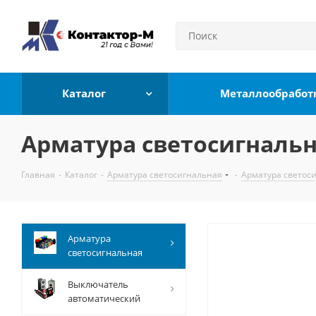
Каталог
Металлообработ
Арматура светосигнальн
Главная
-
Каталог
-
Арматура светосигнальная
-
Арматура светос
Арматура
светосигнальная
Выключатель
автоматический