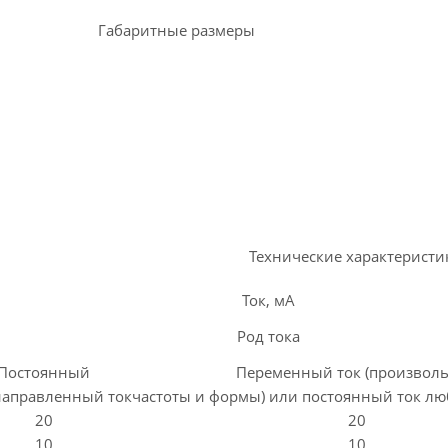
Габаритные размеры
Технические характеристи
Ток, мА
Род тока
Постоянный
Переменный ток (произвол
аправленный ток
частоты и формы) или постоянный ток лю
20
20
10
10