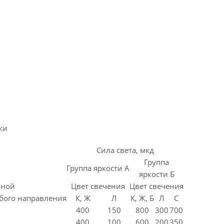
ки
Сила света, мкд
Группа
Группа яркости А
яркости Б
ьной
Цвет свечения
Цвет свечения
бого направления
К, Ж
Л
К, Ж, Б
Л
С
400
150
800
300
700
400
100
600
200
350