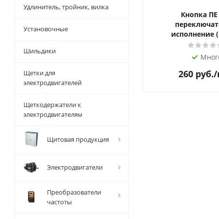
Удлинитель, тройник, вилка
Кнопка ПЕ
переключат
Установочные
исполнение (
Шильдики
Мног
260
руб.
Щетки для
электродвигателей
Щеткодержатели к
электродвигателям
Щитовая продукция
Электродвигатели
Преобразователи
частоты